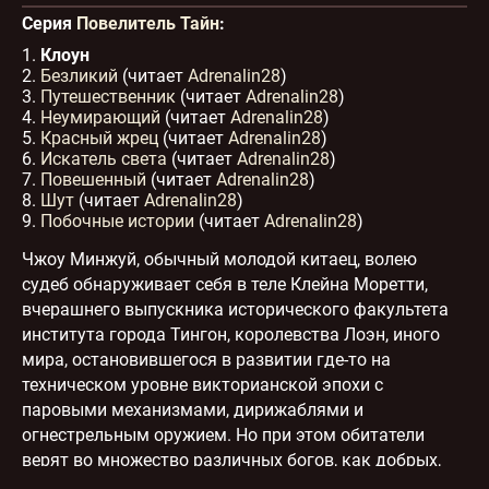
0032 Повелитель тайн - Глава 0032
16:48
Серия
Повелитель Тайн
:
0033 Повелитель тайн - Глава 0033
11:35
1.
Клоун
0034 Повелитель тайн - Глава 0034
11:13
2.
Безликий
(читает
Adrenalin28
)
3.
Путешественник
(читает
Adrenalin28
)
0035 Повелитель тайн - Глава 0035
10:48
4.
Неумирающий
(читает
Adrenalin28
)
0036 Повелитель тайн - Глава 0036
11:44
5.
Красный жрец
(читает
Adrenalin28
)
6.
Искатель света
(читает
Adrenalin28
)
0037 Повелитель тайн - Глава 0037
10:04
7.
Повешенный
(читает
Adrenalin28
)
0038 Повелитель тайн - Глава 0038
11:09
8.
Шут
(читает
Adrenalin28
)
9.
Побочные истории
(читает
Adrenalin28
)
0039 Повелитель тайн - Глава 0039
11:29
0040 Повелитель тайн - Глава 0040
12:32
Чжоу Минжуй, обычный молодой китаец, волею
0041 Повелитель тайн - Глава 0041
11:59
судеб обнаруживает себя в теле Клейна Моретти,
вчерашнего выпускника исторического факультета
0042 Повелитель тайн - Глава 0042
12:26
института города Тингон, королевства Лоэн, иного
0043 Повелитель тайн - Глава 0043
11:15
мира, остановившегося в развитии где-то на
0044 Повелитель тайн - Глава 0044
11:56
техническом уровне викторианской эпохи с
0045 Повелитель тайн - Глава 0045
10:18
паровыми механизмами, дирижаблями и
0046 Повелитель тайн - Глава 0046
12:21
огнестрельным оружием. Но при этом обитатели
0047 Повелитель тайн - Глава 0047
12:33
верят во множество различных богов, как добрых,
так и злых. Более того, практически сразу же
0048 Повелитель тайн - Глава 0048
11:05