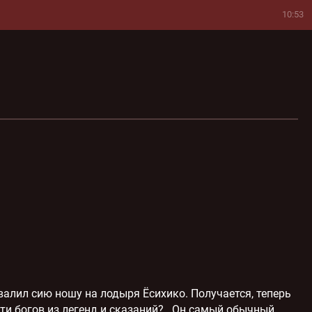
10:53
09:35
09:02
07:56
11:58
15:00
13:34
15:11
09:59
11:13
10:24
15:06
09:43
11:22
14:11
алил сию ношу на лодыря Ёсихико. Получается, теперь
ти богов из легенд и сказаний?.. Он самый обычный