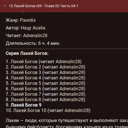
15 Лакей Богов v09 - Глава 02 Часть 04-1
16 Лакей Богов v09 - Глава 02 Часть 04-2
Жанр
:
Ранобэ
17 Лакей Богов v09 - Глава 02 Часть 04-3
Автор:
Нацу Асаба
18 Лакей Богов v09 - Глава 02 Часть 04-4
Читает:
Adrenalin28
19 Лакей Богов v09 - Глава 02 Часть 04-5
Длительность:
6 ч. 4 мин.
20 Лакей Богов v09 - Глава 03 Часть 01-1
21 Лакей Богов v09 - Глава 03 Часть 01-2
Серия
Лакей Богов
:
22 Лакей Богов v09 - Глава 03 Часть 01-3
1.
Лакей Богов
(читает
Adrenalin28
)
2.
Лакей Богов 2
(читает
Adrenalin28
)
23 Лакей Богов v09 - Глава 03 Часть 01-4
3.
Лакей Богов 3
(читает
Adrenalin28
)
24 Лакей Богов v09 - Глава 03 Часть 02-1
4.
Лакей Богов 4
(читает
Adrenalin28
)
5.
Лакей Богов 5
(читает
Adrenalin28
)
25 Лакей Богов v09 - Глава 03 Часть 02-2
6.
Лакей Богов 6
(читает
Adrenalin28
)
26 Лакей Богов v09 - Глава 03 Часть 03-1
7.
Лакей Богов 7
(читает
Adrenalin28
)
27 Лакей Богов v09 - Глава 03 Часть 03-2
8.
Лакей Богов 8
(читает
Adrenalin28
)
9.
Лакей Богов 9
28 Лакей Богов v09 - Глава 03 Часть 03-3
10.
Лакей Богов 10
(читает
Adrenalin28
)
29 Лакей Богов v09 - Глава 03 Часть 03-4
Лакеи — люди, которые путешествуют и выполняют зака
бывшему бейсболисту, бросившему карьеру из-за травмы