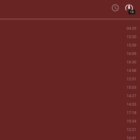
1X
04:29
13:20
15:59
16:09
16:30
14:58
12:51
15:03
14:27
14:33
17:18
10:34
12:21
10:41