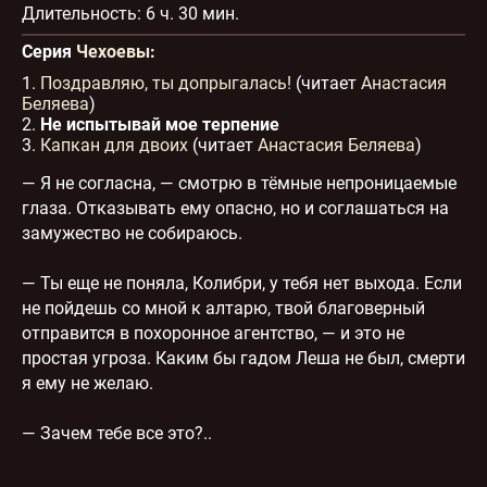
Длительность:
6 ч. 30 мин.
31
11:37
32
11:56
Серия
Чехоевы
:
33
14:27
1.
Поздравляю, ты допрыгалась!
(читает
Анастасия
34
11:11
Беляева
)
2.
Не испытывай мое терпение
35
10:07
3.
Капкан для двоих
(читает
Анастасия Беляева
)
— Я не согласна, — смотрю в тёмные непроницаемые
глаза. Отказывать ему опасно, но и соглашаться на
замужество не собираюсь.
— Ты еще не поняла, Колибри, у тебя нет выхода. Если
не пойдешь со мной к алтарю, твой благоверный
отправится в похоронное агентство, — и это не
простая угроза. Каким бы гадом Леша не был, смерти
я ему не желаю.
— Зачем тебе все это?..
— У нас с тобой осталось одно незавершенное дело,