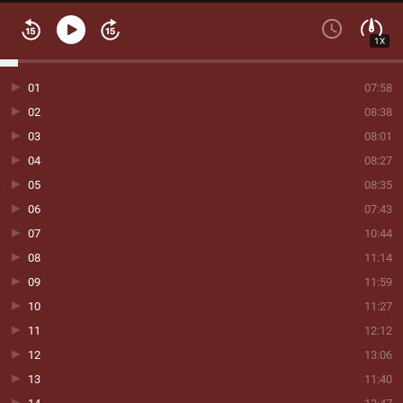
1X
01
07:58
02
08:38
03
08:01
04
08:27
05
08:35
06
07:43
07
10:44
08
11:14
09
11:59
10
11:27
11
12:12
12
13:06
13
11:40