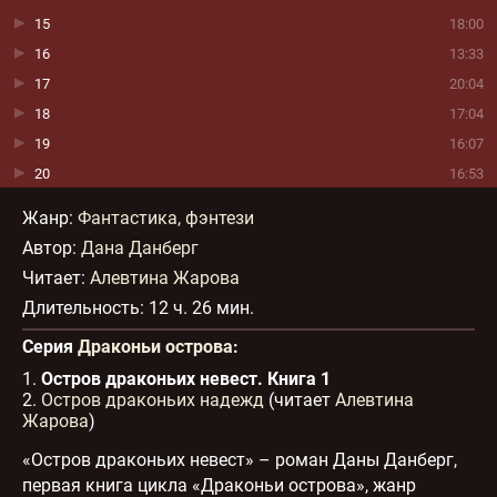
15
18:00
16
13:33
17
20:04
18
17:04
19
16:07
20
16:53
21
18:29
Жанр
:
Фантастика, фэнтези
22
17:54
Автор:
Дана Данберг
23
18:03
Читает:
Алевтина Жарова
24
14:10
Длительность:
12 ч. 26 мин.
25
15:36
Серия
Драконьи острова
:
26
15:43
1.
Остров драконьих невест. Книга 1
27
16:36
2.
Остров драконьих надежд
(читает
Алевтина
28
12:11
Жарова
)
29
14:50
«Остров драконьих невест» – роман Даны Данберг,
30
15:17
первая книга цикла «Драконьи острова», жанр