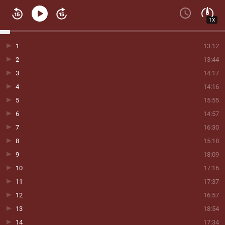
1X
1
13:12
2
13:44
3
14:17
4
14:16
5
15:55
6
14:57
7
16:30
8
15:18
9
18:09
10
17:16
11
17:37
12
16:57
13
18:54
14
17:34