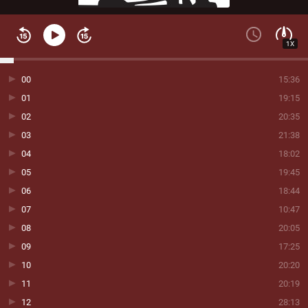
1X
00
15:36
01
19:15
02
20:35
03
21:38
04
18:02
05
19:45
06
18:44
07
10:47
08
20:05
09
17:25
10
20:20
11
20:19
12
28:13