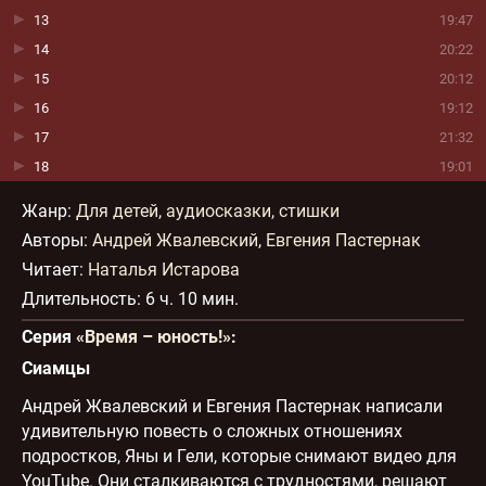
13
19:47
14
20:22
15
20:12
16
19:12
17
21:32
18
19:01
Жанр
:
Для детей, аудиосказки, стишки
Авторы:
Андрей Жвалевский
,
Евгения Пастернак
Читает:
Наталья Истарова
Длительность:
6 ч. 10 мин.
Серия
«Время – юность!»
:
Сиамцы
Андрей Жвалевский и Евгения Пастернак написали
удивительную повесть о сложных отношениях
подростков, Яны и Гели, которые снимают видео для
YouTube. Они сталкиваются с трудностями, решают