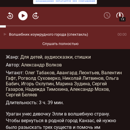
1X
Волшебник изумрудного города (спектакль)
00:00
Слушать полностью
Жанр
:
Для детей, аудиосказки, стишки
Автор:
Александр Волков
Читают:
Олег Табаков
,
Авангард Леонтьев
,
Валентин
Гафт
,
Рогволд Суховерко
,
Николай Литвинов
,
Ольга
Бабич
,
Игорь Охлупин
,
Марина Зудина
,
Сергей
Газаров
,
Надежда Тимохина
,
Александр Мохов
,
Сергей Беляев
Длительность:
3 ч. 39 мин.
Ураган унес девочку Элли в волшебную страну.
Чтобы вернуться в родной город Канзас, ей нужно
было разыскать трех существ и помочь им