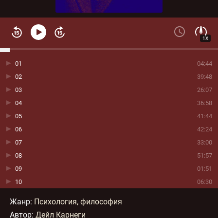
1X
01
04:44
02
39:48
03
26:07
04
36:58
05
41:44
06
42:24
07
33:00
08
51:57
09
01:51
10
06:30
Жанр
:
Психология, философия
Автор:
Дейл Карнеги