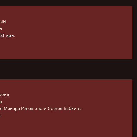
кин
в
 50 мин.
кова
в
я Макара Илюшина и Сергея Бабкина
.