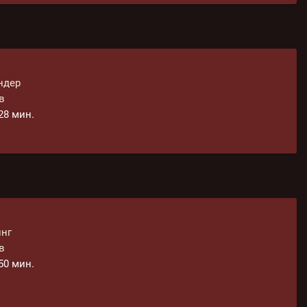
ндер
в
 28 мин.
инг
в
 50 мин.