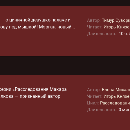
— о циничной девушке-палаче и
Автор:
Тимур Сувор
ову под мышкой! Мэрган, новый...
Читает:
Игорь Князе
Длительность:
10 ч.
 серии «Расследования Макара
Автор:
Елена Михал
алкова — признанный автор
Читает:
Игорь Князе
Цикл:
Расследовани
Длительность:
0 мин