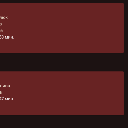
олюк
в
ий
 53 мин.
апива
в
 47 мин.