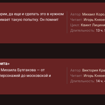
рии, да еще и сделать это в нужном
Автор:
Михаил Кор
имает такую попытку. Он помнит
Читает:
Игорь Князе
Цикл:
Квинт Лицин
Длительность:
13 ч.
рита»
 Михаила Булгакова — от
Автор:
Виктория Кр
 персонажей до московской и
Читает:
Игорь Князе
Длительность:
14 ч.