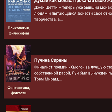
Думай как монах. Прокачай свою ж
Джей Шетти – теперь уже бывший монах
людям и пытающийся донести свое отнош
творчества, а...
Психология,
философия
Пучина Сирены
Финалист премии «Хьюго» за лучшую сер
собственной расой, Лун был вынужден п
Трем Мирам,...
Фантастика,
фэнтези