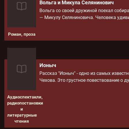
Вольга и Микула Селянинович
Вольга со своей дружиной поехал собира
— Микулу Селяниновича. Человека удиви
Роман, проза
Ионыч
Рассказ "Ионыч" - одно из самых извес
Чехова. Это грустное повествование о д
Аудиоспектакли,
радиопостановки
и
литературные
чтения