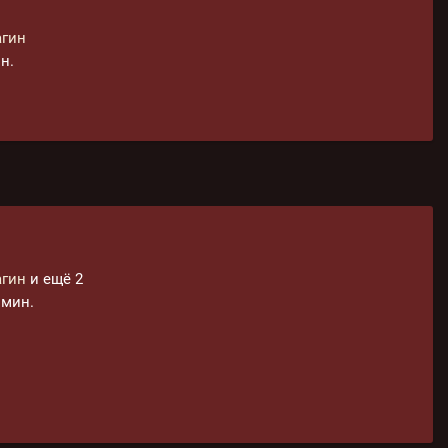
агин
н.
агин
и ещё 2
1 мин.