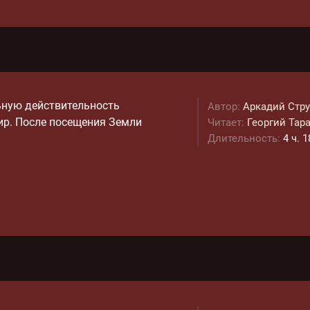
льную действительность
Автор:
Аркадий Стр
ир. После посещения Земли
Читает:
Георгий Тар
Длительность:
4 ч. 