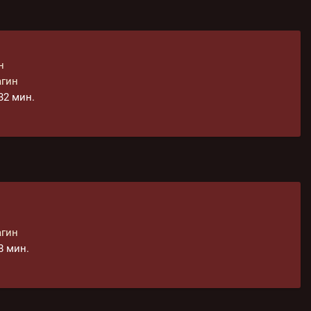
н
агин
 32 мин.
агин
28 мин.