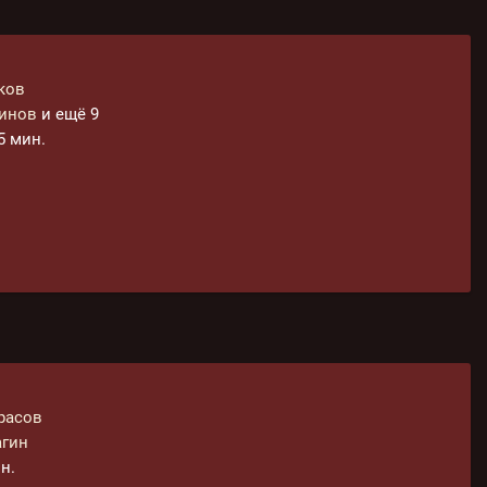
ков
ринов
и ещё 9
35 мин.
расов
агин
н.