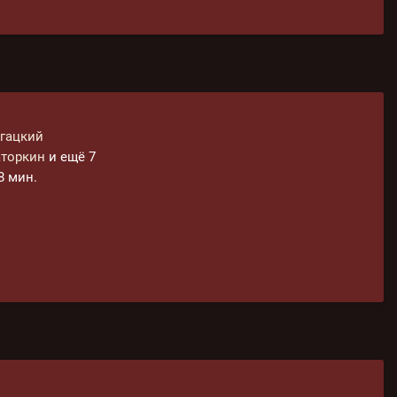
угацкий
аторкин
и ещё 7
18 мин.