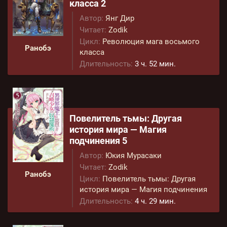
класса 2
Автор:
Янг Дир
Читает:
Zodik
Цикл:
Революция мага восьмого
Ранобэ
класса
Длительность:
3 ч. 52 мин.
Повелитель тьмы: Другая
история мира — Магия
подчинения 5
Автор:
Юкия Мурасаки
Читает:
Zodik
Ранобэ
Цикл:
Повелитель тьмы: Другая
история мира — Магия подчинения
Длительность:
4 ч. 29 мин.